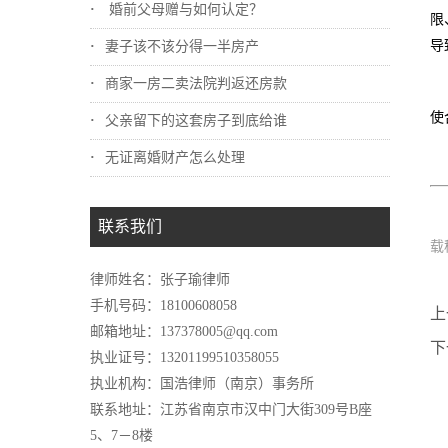
婚前父母赠与如何认定？
限
导
妻子该不该分得一半房产
商家一房二卖法院判返还房款
使
父亲留下的这套房子到底给谁
无证离婚财产怎么处理
联系我们
载
律师姓名：张子瑜律师
手机号码：18100608058
上
邮箱地址：137378005@qq.com
下
执业证号：13201199510358055
执业机构：国浩律师（南京）事务所
联系地址：江苏省南京市汉中门大街309号B座
5、7－8楼