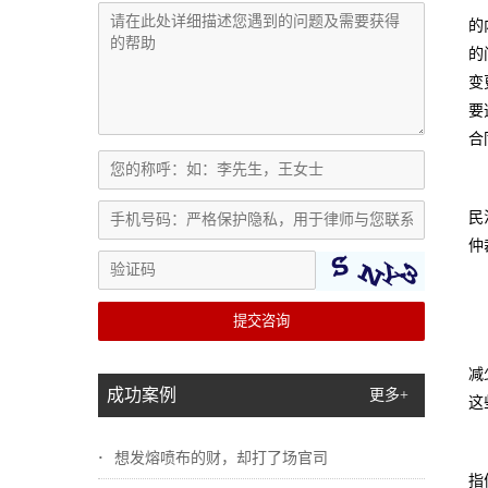
的
的
变
要
合
民
仲
提交咨询
减
成功案例
更多+
这
想发熔喷布的财，却打了场官司
指